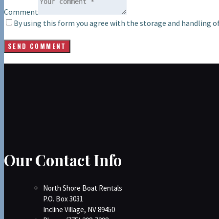
Comment
By using this form you agree with the storage and handling of
Our Contact Info
North Shore Boat Rentals
P.O. Box 3031
Incline Village, NV 89450