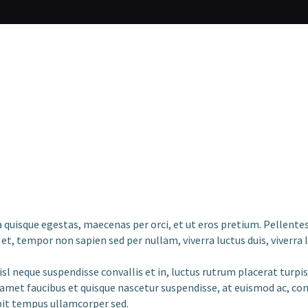
 quisque egestas, maecenas per orci, et ut eros pretium. Pellentes
empor non sapien sed per nullam, viverra luctus duis, viverra lacu
sl neque suspendisse convallis et in, luctus rutrum placerat turp
 amet faucibus et quisque nascetur suspendisse, at euismod ac, co
ipit tempus ullamcorper sed.