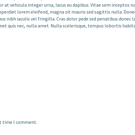
r at vehicula integer urna, lacus eu dapibus. Vitae sem inceptos ru
mperdiet lorem eleifend, magna sit mauris sed sagittis nulla. Donec
us nibh iaculis vel fringilla. Cras dolor pede sed penatibus donec
t quis nec, nulla amet. Nulla scelerisque, tempus lobortis habitas
xt time I comment.