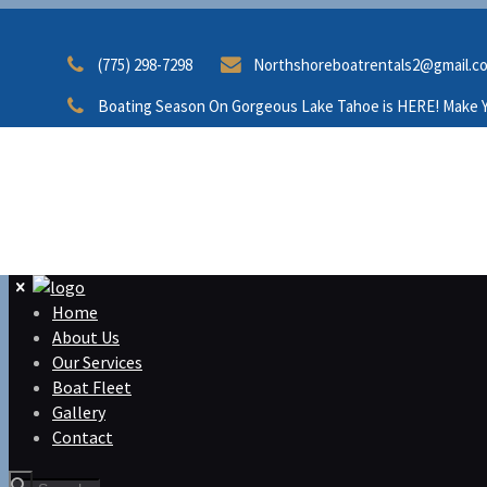
(775) 298-7298
Northshoreboatrentals2@gmail.c
Boating Season On Gorgeous Lake Tahoe is HERE! Make Y
Home
About Us
Our Services
Boat Fleet
Gallery
Contact