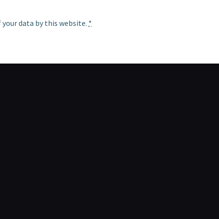
 your data by this website.
*