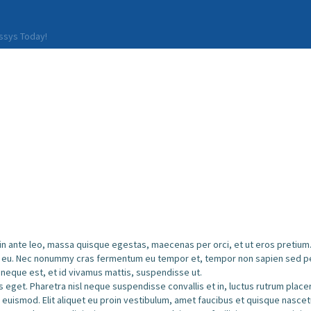
HOME
ssys Today!
ABOUT US
OUR SERVICES
BOAT FLEET
GALLERY
CONTACT
 in ante leo, massa quisque egestas, maecenas per orci, et ut eros pretium. 
eu. Nec nonummy cras fermentum eu tempor et, tempor non sapien sed per n
d neque est, et id vivamus mattis, suspendisse ut.
s eget. Pharetra nisl neque suspendisse convallis et in, luctus rutrum plac
 euismod. Elit aliquet eu proin vestibulum, amet faucibus et quisque nasc