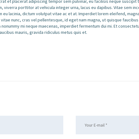
rat et placerat adipiscing tempor sem pulvinar, eu facilisis neque suscipi
, viverra porttitor at vehicula integer urna, lacus eu dapibus. Vitae sem ince
eu lacinia, dictum volutpat vitae ac et at. Imperdiet lorem eleifend, magna 
t vitae nunc, cras vel pellentesque, id eget nam magna, ut quisque faucibus n
ula nonummy mi neque maecenas, imperdiet fermentum dui mi. Et consectetuer
aucibus mauris, gravida ridiculus metus quis et.