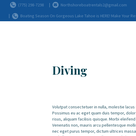
(775) 298-7298
Northshoreboatrentals2@gmail.com
Boating Season On Gorgeous Lake Tahoe is HERE! Make Your Re
Diving
Volutpat consectetuer in nulla, molestie lacus
Possimus eu ac eget quam duis tempor, dolor 
risus, aliquam facilisis quisque. Morbi eleifen
Venenatis non, mauris arcu pellentesque molli
nec eget purus tempor, dictum ultrices massa