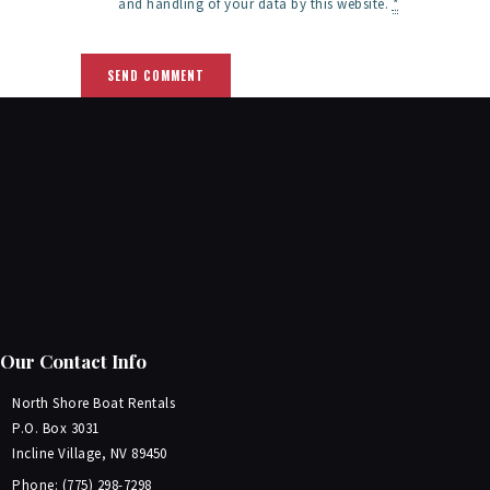
and handling of your data by this website.
*
Our Contact Info
North Shore Boat Rentals
P.O. Box 3031
Incline Village, NV 89450
Phone: (775) 298-7298