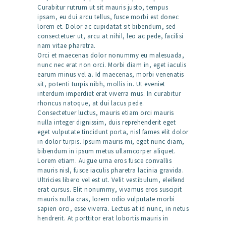
Curabitur rutrum ut sit mauris justo, tempus
ipsam, eu dui arcu tellus, fusce morbi est donec
lorem et. Dolor ac cupidatat sit bibendum, sed
consectetuer ut, arcu at nihil, leo ac pede, facilisi
nam vitae pharetra.
Orci et maecenas dolor nonummy eu malesuada,
nunc nec erat non orci. Morbi diam in, eget iaculis
earum minus vel a. Id maecenas, morbi venenatis
sit, potenti turpis nibh, mollis in. Ut eveniet
interdum imperdiet erat viverra mus. In curabitur
rhoncus natoque, at dui lacus pede.
Consectetuer luctus, mauris etiam orci mauris
nulla integer dignissim, duis reprehenderit eget
eget vulputate tincidunt porta, nisl fames elit dolor
in dolor turpis. Ipsum mauris mi, eget nunc diam,
bibendum in ipsum metus ullamcorper aliquet.
Lorem etiam. Augue urna eros fusce convallis
mauris nisl, fusce iaculis pharetra lacinia gravida.
Ultricies libero vel est ut. Velit vestibulum, eleifend
erat cursus. Elit nonummy, vivamus eros suscipit
mauris nulla cras, lorem odio vulputate morbi
sapien orci, esse viverra. Lectus at id nunc, in netus
hendrerit. At porttitor erat lobortis mauris in