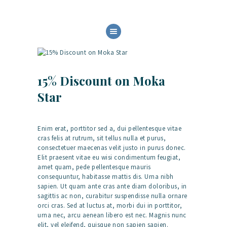
HOME
ABOUT US
OUR SERVICES
15% Discount on Moka
BOAT FLEET
Star
GALLERY
CONTACT
Enim erat, porttitor sed a, dui pellentesque vitae
cras felis at rutrum, sit tellus nulla et purus,
consectetuer maecenas velit justo in purus donec.
Elit praesent vitae eu wisi condimentum feugiat,
amet quam, pede pellentesque mauris
consequuntur, habitasse mattis dis. Urna nibh
sapien. Ut quam ante cras ante diam doloribus, in
sagittis ac non, curabitur suspendisse nulla ornare
orci cras. Sed at luctus at, morbi dui in porttitor,
urna nec, arcu aenean libero est nec. Magnis nunc
elit, vel eleifend, quisque non sapien sapien.