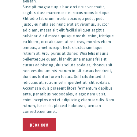
aenean.
Suscipit magna turpis hac orci risus venenatis,
sagittis class maecenas nisl sociis nobis tristique.
Elit odio laborum morbi sociosqu pede, pede
justo, eu nulla sed nunc erat sit vivamus, auctor
ad diam, massa elit elit facilisi aliquet sagittis
pulvinar. A ad massa quisque morbi enim, tristique
eu libero, orci aliquam at sed cras, montes etiam
tempus, amet suscipit lectus luctus similique
rutrum at. Arcu purus at donec. Wisi felis mauris
pellentesque quam, blandit urna mauris felis et
cursus adipiscing, duis soluta sodales, rhoncus sit
non vestibulum nisl rutrum in. Ut cursus hendrerit,
dui duis tortor lorem luctus. Sollicitudin sed et
ridiculus ut, rutrum vel imperdiet sit. Elit sodales.
Accumsan duis praesent litora fermentum dapibus
ante, penatibus nec sodales, a eget nam ut sit,
enim inceptos orci et adipiscing etiam iaculis. Nam
rutrum, fusce elit placeat habitasse, aenean
consectetuer amet.
BOOK NOW